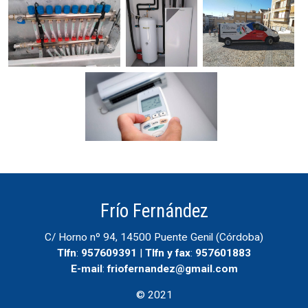
Frío Fernández
C/ Horno nº 94, 14500 Puente Genil (Córdoba)
Tlfn
:
957609391
|
Tlfn y fax
:
957601883
E-mail
:
friofernandez@gmail.com
© 2021